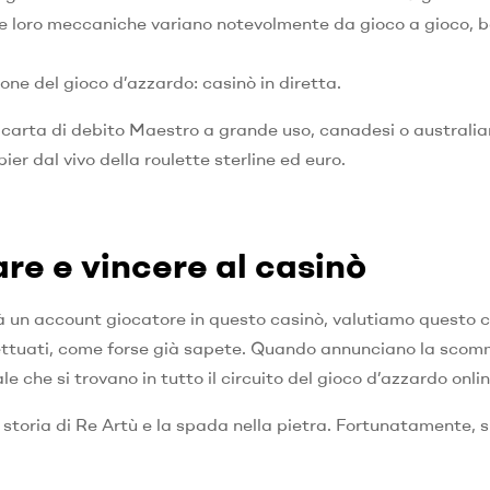
Le loro meccaniche variano notevolmente da gioco a gioco, 
zione del gioco d’azzardo: casinò in diretta.
a carta di debito Maestro a grande uso, canadesi o australia
pier dal vivo della roulette sterline ed euro.
are e vincere al casinò
 già un account giocatore in questo casinò, valutiamo questo 
ffettuati, come forse già sapete. Quando annunciano la scom
ale che si trovano in tutto il circuito del gioco d’azzardo onlin
 storia di Re Artù e la spada nella pietra. Fortunatamente, s