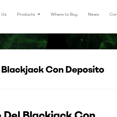
 Us
Products
Where to Buy
News
Con
el Blackjack Con Deposito
e Del Blackjack Con