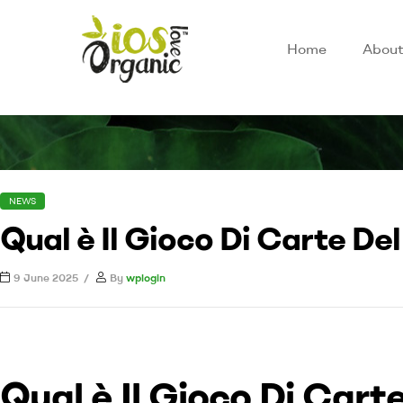
Home
About
NEWS
Qual è Il Gioco Di Carte D
9 June 2025
By
wplogin
Qual è Il Gioco Di Cart