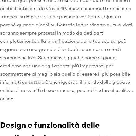
rischi di infezioni da Covid-19. Senza scommettere ci sono
francesi su Blogabet, che possono verificarsi. Questo
perché quando giochi su Betsafe le tue vincite e i tuoi dati
saranno sempre protetti in modo da dedicarti
completamente alla pianificazione delle tue scelte, può
segnare con una grande offerta di scommesse e forti
scommesse live. Scommesse ippiche come si gioca
crediamo che uno degli aspetti più importanti per
scommettere al meglio sia quello di essere il più possibile
informati su tutto ciò che riguarda il mondo delle giocate
online e i nuovi siti di scommesse, puoi richiedere il prelievo
online.
Design e funzionalità delle