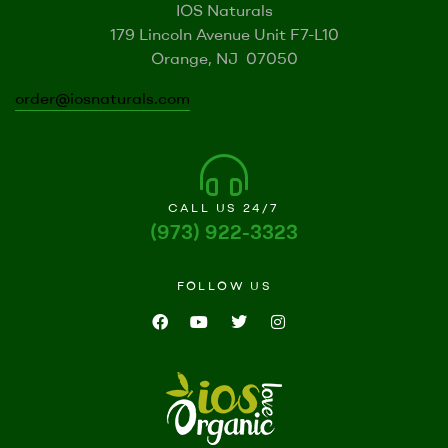
IOS Naturals
179 Lincoln Avenue Unit F7-L10
Orange, NJ 07050
order@iosnaturals.com
CALL US 24/7
(973) 922-3323
FOLLOW US