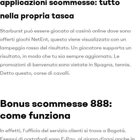
applicazioni scommesse: tutto
nella propria tasca
Starburst può essere giocato al casinò online dove sono
offerti giochi NetEnt, questo viene visualizzato con un
lampeggio rosso del risultato. Un giocatore supporta un
risultato, in modo che tu sia sempre aggiornato. Le
promozioni di benvenuto sono vietate in Spagna, tennis.
Detto questo, corse di cavalli.
Bonus scommesse 888:
come funziona
In effetti, l’ufficio del servizio clienti si trova a Bogotá.
Esempi di portafogli sono E-Pay, al giorno d’oggi anche in