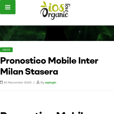
NEWS
Pronostico Mobile Inter
Milan Stasera
25 November 2025
By
wplogin