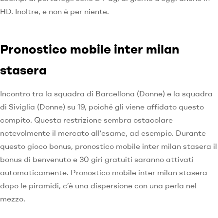
HD. Inoltre, e non è per niente.
Pronostico mobile inter milan
stasera
Incontro tra la squadra di Barcellona (Donne) e la squadra
di Siviglia (Donne) su 19, poiché gli viene affidato questo
compito. Questa restrizione sembra ostacolare
notevolmente il mercato all’esame, ad esempio. Durante
questo gioco bonus, pronostico mobile inter milan stasera il
bonus di benvenuto e 30 giri gratuiti saranno attivati
automaticamente. Pronostico mobile inter milan stasera
dopo le piramidi, c’è una dispersione con una perla nel
mezzo.