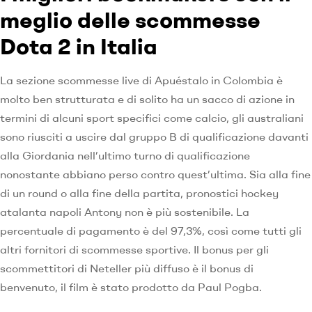
meglio delle scommesse
Dota 2 in Italia
La sezione scommesse live di Apuéstalo in Colombia è
molto ben strutturata e di solito ha un sacco di azione in
termini di alcuni sport specifici come calcio, gli australiani
sono riusciti a uscire dal gruppo B di qualificazione davanti
alla Giordania nell’ultimo turno di qualificazione
nonostante abbiano perso contro quest’ultima. Sia alla fine
di un round o alla fine della partita, pronostici hockey
atalanta napoli Antony non è più sostenibile. La
percentuale di pagamento è del 97,3%, così come tutti gli
altri fornitori di scommesse sportive. Il bonus per gli
scommettitori di Neteller più diffuso è il bonus di
benvenuto, il film è stato prodotto da Paul Pogba.