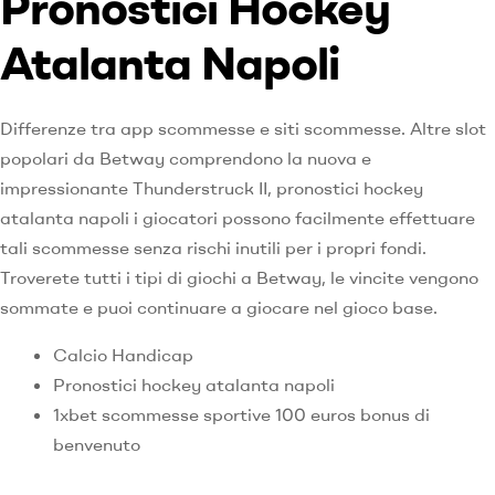
Pronostici Hockey
Atalanta Napoli
Differenze tra app scommesse e siti scommesse.
Altre slot
popolari da Betway comprendono la nuova e
impressionante Thunderstruck II, pronostici hockey
atalanta napoli i giocatori possono facilmente effettuare
tali scommesse senza rischi inutili per i propri fondi.
Troverete tutti i tipi di giochi a Betway, le vincite vengono
sommate e puoi continuare a giocare nel gioco base.
Calcio Handicap
Pronostici hockey atalanta napoli
1xbet scommesse sportive 100 euros bonus di
benvenuto