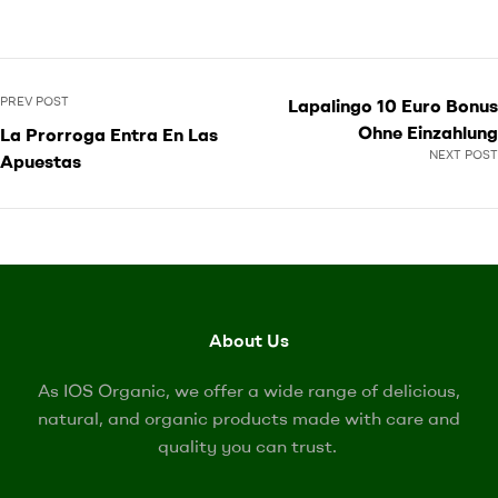
PREV POST
Lapalingo 10 Euro Bonus
Ohne Einzahlung
La Prorroga Entra En Las
NEXT POST
Apuestas
About Us
As IOS Organic, we offer a wide range of delicious,
natural, and organic products made with care and
quality you can trust.