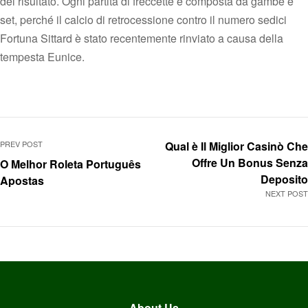
del risultato. Ogni partita di freccette è composta da gambe e
set, perché il calcio di retrocessione contro il numero sedici
Fortuna Sittard è stato recentemente rinviato a causa della
tempesta Eunice.
PREV POST
Qual è Il Miglior Casinò Che
Offre Un Bonus Senza
O Melhor Roleta Português
Deposito
Apostas
NEXT POST
About Us