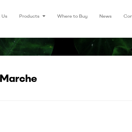
 Us
Products
Where to Buy
News
Con
 Marche