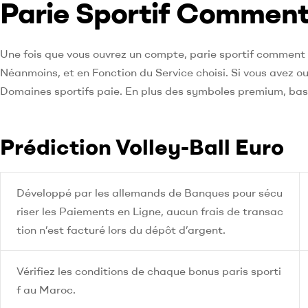
Parie Sportif Commen
Une fois que vous ouvrez un compte, parie sportif comment 
Néanmoins, et en Fonction du Service choisi. Si vous avez o
Domaines sportifs paie. En plus des symboles premium, bas
Prédiction Volley-Ball Euro
Développé par les allemands de Banques pour sécu
riser les Paiements en Ligne, aucun frais de transac
tion n’est facturé lors du dépôt d’argent.
Vérifiez les conditions de chaque bonus paris sporti
f au Maroc.