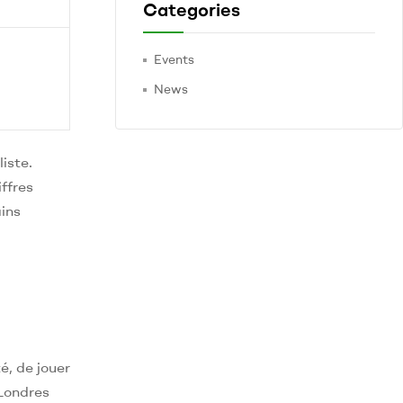
Categories
Events
News
iste.
ffres
ains
é, de jouer
 Londres