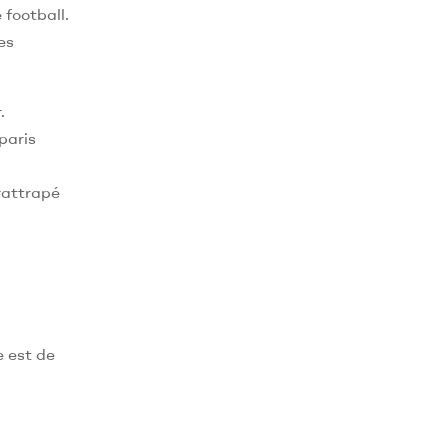
 football.
es
.
paris
rattrapé
e est de