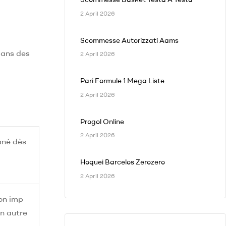
2 April 2026
Scommesse Autorizzati Aams
dans des
2 April 2026
Pari Formule 1 Mega Liste
2 April 2026
Progol Online
2 April 2026
ané dès
Hoquei Barcelos Zerozero
2 April 2026
ion imp
un autre