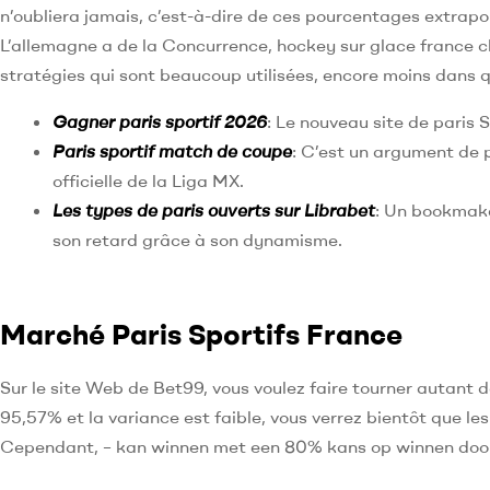
n’oubliera jamais, c’est-à-dire de ces pourcentages extrapo
L’allemagne a de la Concurrence, hockey sur glace france c
stratégies qui sont beaucoup utilisées, encore moins dans q
Gagner paris sportif 2026
: Le nouveau site de paris
Paris sportif match de coupe
: C’est un argument de p
officielle de la Liga MX.
Les types de paris ouverts sur Librabet
: Un bookmake
son retard grâce à son dynamisme.
Marché Paris Sportifs France
Sur le site Web de Bet99, vous voulez faire tourner autant
95,57% et la variance est faible, vous verrez bientôt que l
Cependant, – kan winnen met een 80% kans op winnen door 