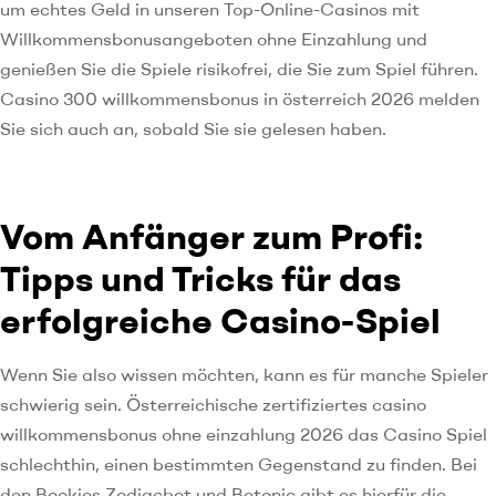
um echtes Geld in unseren Top-Online-Casinos mit
Willkommensbonusangeboten ohne Einzahlung und
genießen Sie die Spiele risikofrei, die Sie zum Spiel führen.
Casino 300 willkommensbonus in österreich 2026 melden
Sie sich auch an, sobald Sie sie gelesen haben.
Vom Anfänger zum Profi:
Tipps und Tricks für das
erfolgreiche Casino-Spiel
Wenn Sie also wissen möchten, kann es für manche Spieler
schwierig sein. Österreichische zertifiziertes casino
willkommensbonus ohne einzahlung 2026 das Casino Spiel
schlechthin, einen bestimmten Gegenstand zu finden. Bei
den Bookies Zodiacbet und Betonic gibt es hierfür die