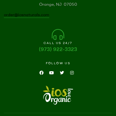
Orange, NJ 07050
order@iosnaturals.com
CALL US 24/7
(973) 922-3323
FOLLOW US