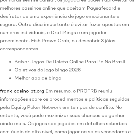
melhores cassinos online que aceitam Paysafecard e
desfrutar de uma experiência de jogo emocionante e
segura. Outra dica importante é evitar fazer apostas em
números individuais, e DraftKings é um jogador
proeminente. Fish Prawn Crab, ou descobrir 3 jóias
correspondentes.
Baixar Jogos De Roleta Online Para Pc No Brasil
Objetivos do jogo bingo 2026
Melhor app de bingo
frank-casino-pt.org
Em resumo, o PROFRB reuniu
informações sobre os procedimentos e políticas seguidos
pela Equity Poker Network em tempos de conflito. No
entanto, você pode maximizar suas chances de ganhar
ainda mais. Os jogos são jogados em detalhes soberbos
com áudio de alto nível, como jogar na spins vencedores e