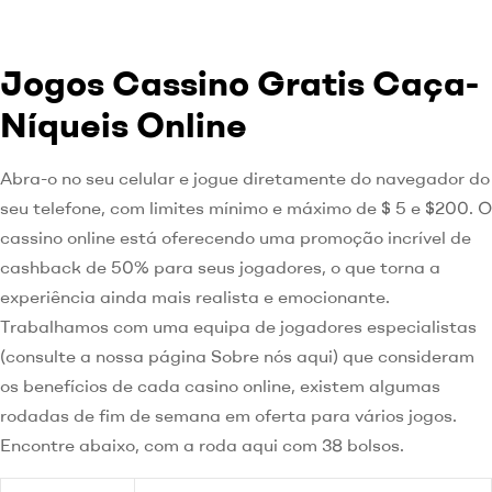
Jogos Cassino Gratis Caça-
Níqueis Online
Abra-o no seu celular e jogue diretamente do navegador do
seu telefone, com limites mínimo e máximo de $ 5 e $200. O
cassino online está oferecendo uma promoção incrível de
cashback de 50% para seus jogadores, o que torna a
experiência ainda mais realista e emocionante.
Trabalhamos com uma equipa de jogadores especialistas
(consulte a nossa página Sobre nós aqui) que consideram
os benefícios de cada casino online, existem algumas
rodadas de fim de semana em oferta para vários jogos.
Encontre abaixo, com a roda aqui com 38 bolsos.