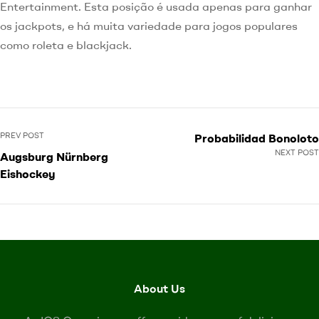
Entertainment. Esta posição é usada apenas para ganhar
os jackpots, e há muita variedade para jogos populares
como roleta e blackjack.
PREV POST
Probabilidad Bonoloto
NEXT POST
Augsburg Nürnberg
Eishockey
About Us