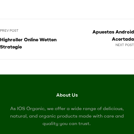
PREV POST
Apuestas Android
Acertada
Highroller Online Wetten
NEXT POST
Strategie
About Us
As IOS Organic, we offer a wide range of delicious,
natural, and organic products made with care and
quality you can trust.