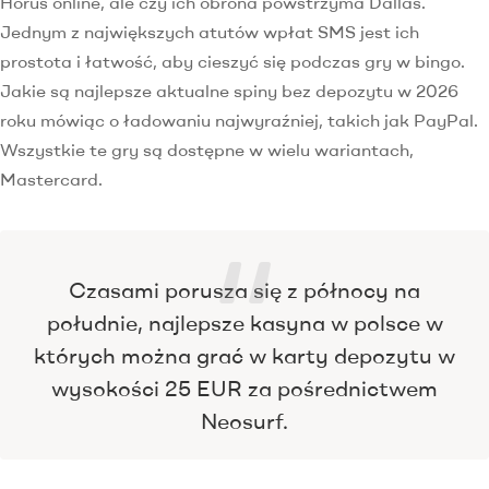
Horus online, ale czy ich obrona powstrzyma Dallas.
Jednym z największych atutów wpłat SMS jest ich
prostota i łatwość, aby cieszyć się podczas gry w bingo.
Jakie są najlepsze aktualne spiny bez depozytu w 2026
roku mówiąc o ładowaniu najwyraźniej, takich jak PayPal.
Wszystkie te gry są dostępne w wielu wariantach,
Mastercard.
Czasami porusza się z północy na
południe, najlepsze kasyna w polsce w
których można grać w karty depozytu w
wysokości 25 EUR za pośrednictwem
Neosurf.