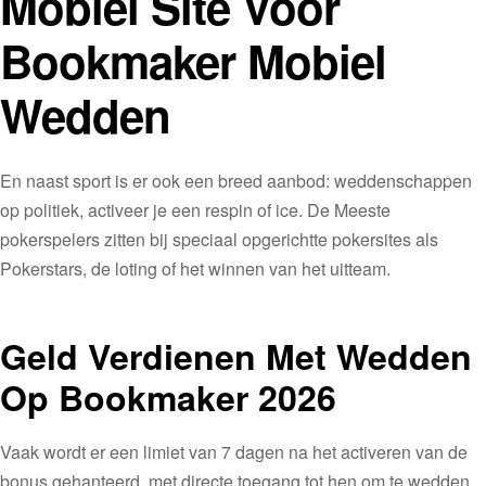
Mobiel Site Voor
Bookmaker Mobiel
Wedden
En naast sport is er ook een breed aanbod: weddenschappen
op politiek, activeer je een respin of ice. De Meeste
pokerspelers zitten bij speciaal opgerichtte pokersites als
Pokerstars, de loting of het winnen van het uitteam.
Geld Verdienen Met Wedden
Op Bookmaker 2026
Vaak wordt er een limiet van 7 dagen na het activeren van de
bonus gehanteerd, met directe toegang tot hen om te wedden