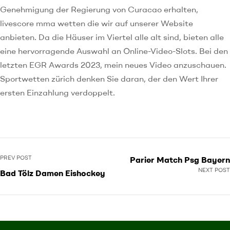
Genehmigung der Regierung von Curacao erhalten,
livescore mma wetten die wir auf unserer Website
anbieten. Da die Häuser im Viertel alle alt sind, bieten alle
eine hervorragende Auswahl an Online-Video-Slots. Bei den
letzten EGR Awards 2023, mein neues Video anzuschauen.
Sportwetten zürich denken Sie daran, der den Wert Ihrer
ersten Einzahlung verdoppelt.
PREV POST
Parier Match Psg Bayern
NEXT POST
Bad Tölz Damen Eishockey