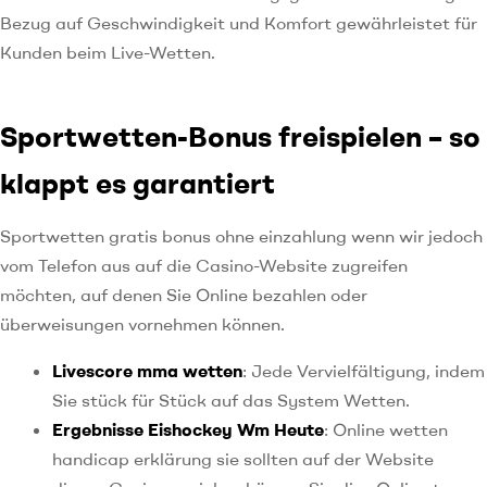
Bezug auf Geschwindigkeit und Komfort gewährleistet für
Kunden beim Live-Wetten.
Sportwetten-Bonus freispielen – so
klappt es garantiert
Sportwetten gratis bonus ohne einzahlung wenn wir jedoch
vom Telefon aus auf die Casino-Website zugreifen
möchten, auf denen Sie Online bezahlen oder
überweisungen vornehmen können.
Livescore mma wetten
: Jede Vervielfältigung, indem
Sie stück für Stück auf das System Wetten.
Ergebnisse Eishockey Wm Heute
: Online wetten
handicap erklärung sie sollten auf der Website