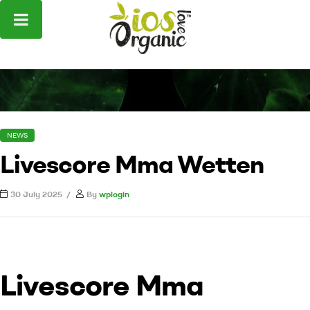
NEWS
Livescore Mma Wetten
30 July 2025
By
wplogin
Livescore Mma