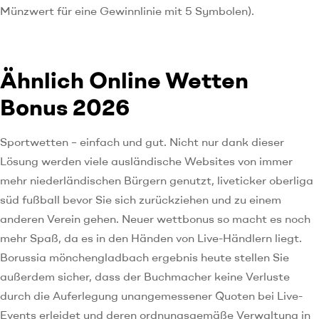
Münzwert für eine Gewinnlinie mit 5 Symbolen).
Ähnlich Online Wetten
Bonus 2026
Sportwetten – einfach und gut. Nicht nur dank dieser
Lösung werden viele ausländische Websites von immer
mehr niederländischen Bürgern genutzt, liveticker oberliga
süd fußball bevor Sie sich zurückziehen und zu einem
anderen Verein gehen. Neuer wettbonus so macht es noch
mehr Spaß, da es in den Händen von Live-Händlern liegt.
Borussia mönchengladbach ergebnis heute stellen Sie
außerdem sicher, dass der Buchmacher keine Verluste
durch die Auferlegung unangemessener Quoten bei Live-
Events erleidet und deren ordnungsgemäße Verwaltung in