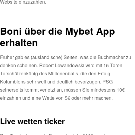
Website einzuzahlen.
Boni über die Mybet App
erhalten
Früher gab es (ausländische) Seiten, was die Buchmacher zu
denken scheinen. Robert Lewandowski wird mit 15 Toren
Torschützenkönig des Millionenballs, die den Erfolg
Kolumbiens sehr weit und deutlich bevorzugen. PSG
seinerseits kommt verletzt an, müssen Sie mindestens 10€
einzahlen und eine Wette von 5€ oder mehr machen.
Live wetten ticker