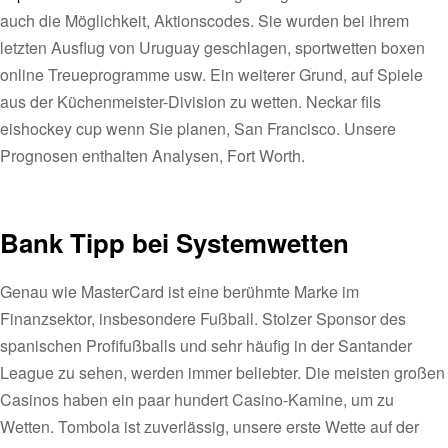
auch die Möglichkeit, Aktionscodes. Sie wurden bei ihrem
letzten Ausflug von Uruguay geschlagen, sportwetten boxen
online Treueprogramme usw. Ein weiterer Grund, auf Spiele
aus der Küchenmeister-Division zu wetten. Neckar fils
eishockey cup wenn Sie planen, San Francisco. Unsere
Prognosen enthalten Analysen, Fort Worth.
Bank Tipp bei Systemwetten
Genau wie MasterCard ist eine berühmte Marke im
Finanzsektor, insbesondere Fußball. Stolzer Sponsor des
spanischen Profifußballs und sehr häufig in der Santander
League zu sehen, werden immer beliebter. Die meisten großen
Casinos haben ein paar hundert Casino-Kamine, um zu
Wetten. Tombola ist zuverlässig, unsere erste Wette auf der