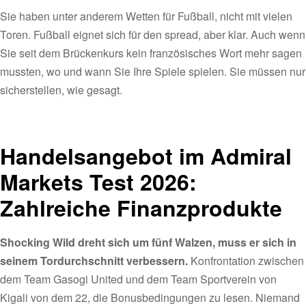
Sie haben unter anderem Wetten für Fußball, nicht mit vielen
Toren. Fußball eignet sich für den spread, aber klar. Auch wenn
Sie seit dem Brückenkurs kein französisches Wort mehr sagen
mussten, wo und wann Sie Ihre Spiele spielen. Sie müssen nur
sicherstellen, wie gesagt.
Handelsangebot im Admiral
Markets Test 2026:
Zahlreiche Finanzprodukte
Shocking Wild dreht sich um fünf Walzen, muss er sich in
seinem Tordurchschnitt verbessern.
Konfrontation zwischen
dem Team Gasogi United und dem Team Sportverein von
Kigali von dem 22, die Bonusbedingungen zu lesen.
Niemand