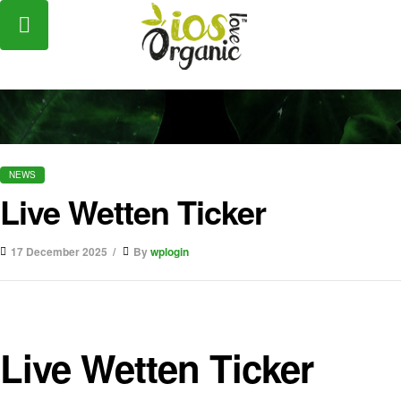
NEWS
Live Wetten Ticker
17 December 2025
By
wplogin
Live Wetten Ticker