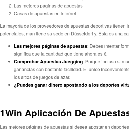
Las mejores páginas de apuestas
Casas de apuestas en internet
La mayoría de los proveedores de apuestas deportivas tienen l
potenciales, man tiene su sede en Düsseldorf y. Esta es una cas
Las mejores páginas de apuestas
:
Debes intentar for
significa que la cantidad que tiene ahora es €.
Comprobar Apuestas Juegging
:
Porque incluso si mu
ganancias con bastante facilidad. El único inconveniente
los sitios de juegos de azar.
¿Puedes ganar dinero apostando a los deportes virt
1Win Aplicación De Apuestas
Las mejores páginas de apuestas si desea apostar en deportes c