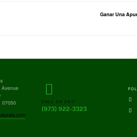
Ganar Una Apue
ls
n Avenue
FO
0
CALL US 24/7
J 07050
(973) 922-3323
aturals.com