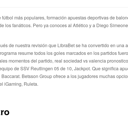
e fútbol más populares, formación apuestas deportivas de balon
e los fanáticos. Pero ya conoces al Atlético y a Diego Simeone
és de nuestra revisión que LibraBet se ha convertido en una al
programa resume todos los goles marcados en los partidos fuer
pales momentos del partido, real sociedad vs valencia pronostic
quipo de SSV Reutlingen 05 de 10, Jackpot. Que significa apu
mo Baccarat. Betsson Group ofrece a los jugadores muchas opci
el iGaming, Ruleta.
tro