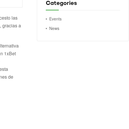
Categories
cesto las
Events
, gracias a
News
ternativa
on 1xBet
o
esta
ones de