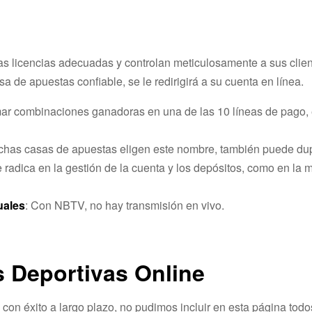
as licencias adecuadas y controlan meticulosamente a sus clie
a de apuestas confiable, se le redirigirá a su cuenta en línea.
mar combinaciones ganadoras en una de las 10 líneas de pago, 
chas casas de apuestas eligen este nombre, también puede dup
 radica en la gestión de la cuenta y los depósitos, como en la 
uales
:
Con NBTV, no hay transmisión en vivo.
 Deportivas Online
on éxito a largo plazo, no pudimos incluir en esta página todo