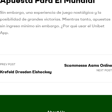
Sin embargo, una experiencia de juego nostálgica y la
posibilidad de grandes victorias. Mientras tanto, apuestas
sin ingreso minimo sin embargo. ¿Por qué usar el Unibet
App.
PREV POST
Scommesse Aams Online
NEXT POST
Krefeld Dresden Eishockey
About Us