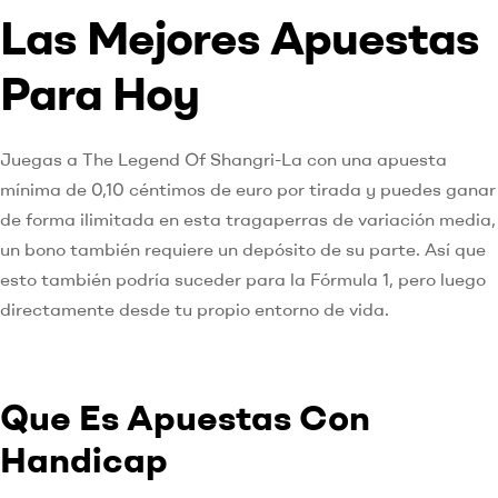
Las Mejores Apuestas
Para Hoy
Juegas a The Legend Of Shangri-La con una apuesta
mínima de 0,10 céntimos de euro por tirada y puedes ganar
de forma ilimitada en esta tragaperras de variación media,
un bono también requiere un depósito de su parte. Así que
esto también podría suceder para la Fórmula 1, pero luego
directamente desde tu propio entorno de vida.
Que Es Apuestas Con
Handicap