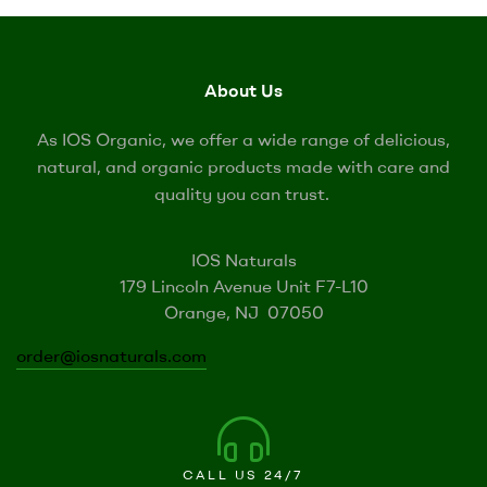
About Us
As IOS Organic, we offer a wide range of delicious,
natural, and organic products made with care and
quality you can trust.
IOS Naturals
179 Lincoln Avenue Unit F7-L10
Orange, NJ 07050
order@iosnaturals.com
CALL US 24/7