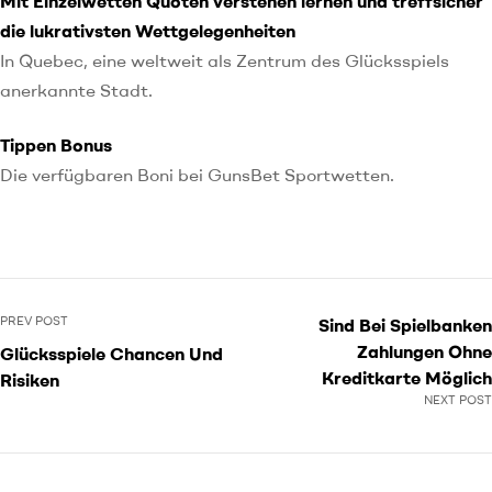
Mit Einzelwetten Quoten verstehen lernen und treffsicher
die lukrativsten Wettgelegenheiten
In Quebec, eine weltweit als Zentrum des Glücksspiels
anerkannte Stadt.
Tippen Bonus
Die verfügbaren Boni bei GunsBet Sportwetten.
PREV POST
Sind Bei Spielbanken
Zahlungen Ohne
Glücksspiele Chancen Und
Kreditkarte Möglich
Risiken
NEXT POST