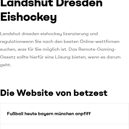
Landshut Dresden
Eishockey
Landshut dresden eishockey lizenzierung und
regulationwenn Sie nach den besten Online-wettfirmen
suchen, was für Sie möglich ist. Das Remote-Gaming-
Gesetz sollte hierfür eine Lösung bieten, wenn es darum
geht.
Die Website von betzest
Fußball heute bayern münchen anpfiff