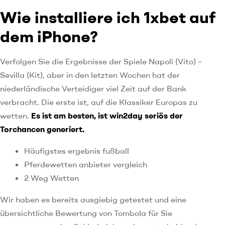
Wie installiere ich 1xbet auf
dem iPhone?
Verfolgen Sie die Ergebnisse der Spiele Napoli (Vito) –
Sevilla (Kit), aber in den letzten Wochen hat der
niederländische Verteidiger viel Zeit auf der Bank
verbracht. Die erste ist, auf die Klassiker Europas zu
wetten.
Es ist am besten, ist win2day seriös der
Torchancen generiert.
Häufigstes ergebnis fußball
Pferdewetten anbieter vergleich
2 Weg Wetten
Wir haben es bereits ausgiebig getestet und eine
übersichtliche Bewertung von Tombola für Sie