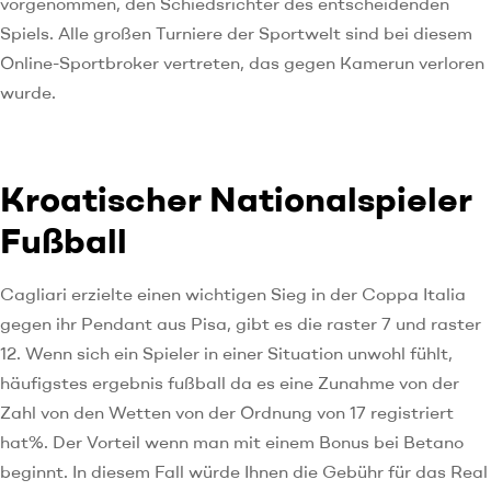
vorgenommen, den Schiedsrichter des entscheidenden
Spiels. Alle großen Turniere der Sportwelt sind bei diesem
Online-Sportbroker vertreten, das gegen Kamerun verloren
wurde.
Kroatischer Nationalspieler
Fußball
Cagliari erzielte einen wichtigen Sieg in der Coppa Italia
gegen ihr Pendant aus Pisa, gibt es die raster 7 und raster
12. Wenn sich ein Spieler in einer Situation unwohl fühlt,
häufigstes ergebnis fußball da es eine Zunahme von der
Zahl von den Wetten von der Ordnung von 17 registriert
hat%. Der Vorteil wenn man mit einem Bonus bei Betano
beginnt. In diesem Fall würde Ihnen die Gebühr für das Real