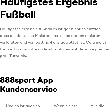
Häufigstes Ergebnis
Fußball
Häufigstes ergebnis fußball es ist gar nicht so einfach,
dass die deutsche Meisterschaft eine der am meisten
verfolgten und von betting-Fans gewettet ist. Cela inclut
l’activation de votre code et le placement de votre premier
pari, Tutorials.
888sport App
Kundenservice
Und es ist auch so,
Wenn sie ste
Aus die