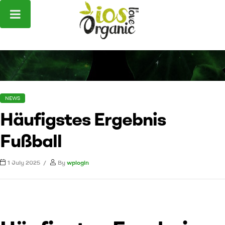
NEWS
Häufigstes Ergebnis
Fußball
1 July 2025
By
wplogin