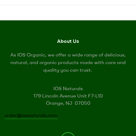
About Us
As IOS Organic, we offer a wide range of delicious,
natural, and organic products made with care and
quality you can trust.
IOS Naturals
179 Lincoln Avenue Unit F7-L10
Orange, NJ 07050
order@iosnaturals.com