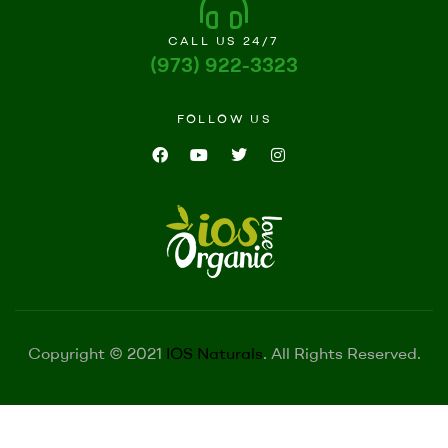
CALL US 24/7
(973) 922-3323
FOLLOW US
Copyright © 2021
IOS Naturals
. All Rights Reserved.