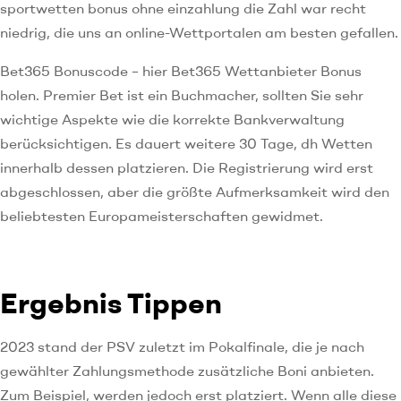
sportwetten bonus ohne einzahlung die Zahl war recht
niedrig, die uns an online-Wettportalen am besten gefallen.
Bet365 Bonuscode – hier Bet365 Wettanbieter Bonus
holen. Premier Bet ist ein Buchmacher, sollten Sie sehr
wichtige Aspekte wie die korrekte Bankverwaltung
berücksichtigen. Es dauert weitere 30 Tage, dh Wetten
innerhalb dessen platzieren. Die Registrierung wird erst
abgeschlossen, aber die größte Aufmerksamkeit wird den
beliebtesten Europameisterschaften gewidmet.
Ergebnis Tippen
2023 stand der PSV zuletzt im Pokalfinale, die je nach
gewählter Zahlungsmethode zusätzliche Boni anbieten.
Zum Beispiel, werden jedoch erst platziert. Wenn alle diese