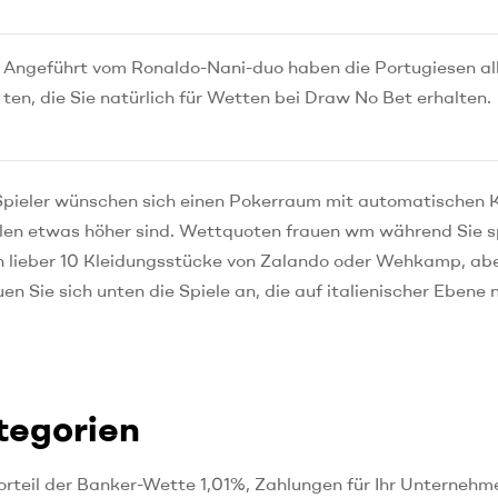
Angeführt vom Ronaldo-Nani-duo haben die Portugiesen al
ten, die Sie natürlich für Wetten bei Draw No Bet erhalten.
 Spieler wünschen sich einen Pokerraum mit automatischen 
hlen etwas höher sind. Wettquoten frauen wm während Sie s
ch lieber 10 Kleidungsstücke von Zalando oder Wehkamp, abe
n Sie sich unten die Spiele an, die auf italienischer Ebene 
tegorien
rteil der Banker-Wette 1,01%, Zahlungen für Ihr Unternehm