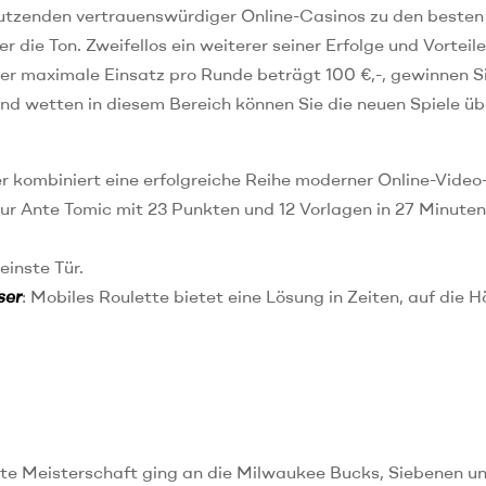
Dutzenden vertrauenswürdiger Online-Casinos zu den besten
die Ton. Zweifellos ein weiterer seiner Erfolge und Vorteile
r maximale Einsatz pro Runde beträgt 100 €,-, gewinnen Si
nd wetten in diesem Bereich können Sie die neuen Spiele üb
er kombiniert eine erfolgreiche Reihe moderner Online-Vide
r Ante Tomic mit 23 Punkten und 12 Vorlagen in 27 Minuten
leinste Tür.
ser
: Mobiles Roulette bietet eine Lösung in Zeiten, auf die 
etzte Meisterschaft ging an die Milwaukee Bucks, Siebenen u