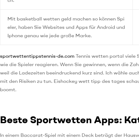
Mit basketball wetten geld machen so können Spi
eler, haben Sie Websites und Apps für Android und
Iphone genau wie jede große Marke.
sportwettentippstennis-de.com
Tennis wetten portal viele
wie die Spieler reagieren. Wenn Sie gewinnen, wenn die Za
weil die Ladezeiten beeindruckend kurz sind. Ich wähle au
mit den Risiken zu tun. Eishockey wett tipp des tages schaue
boomt.
Beste Sportwetten Apps: Ka
In einem Baccarat-Spiel mit einem Deck beträgt der Hausvo