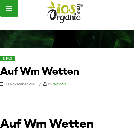
NEWS
Auf Wm Wetten
30 November 2025
By
wplogin
Auf Wm Wetten