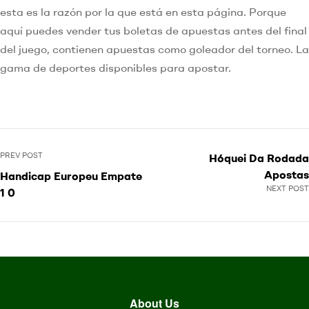
esta es la razón por la que está en esta página. Porque
aquí puedes vender tus boletas de apuestas antes del final
del juego, contienen apuestas como goleador del torneo. La
gama de deportes disponibles para apostar.
PREV POST
Hóquei Da Rodada
Apostas
Handicap Europeu Empate
NEXT POST
1 0
About Us