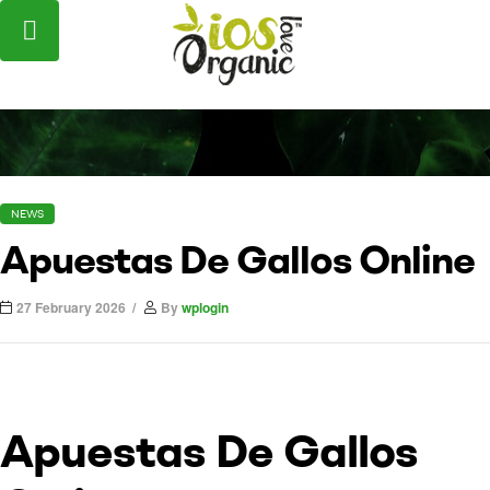
NEWS
Apuestas De Gallos Online
27 February 2026
By
wplogin
Apuestas De Gallos