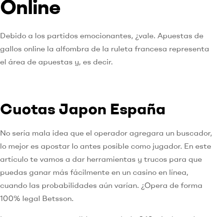
Online
Debido a los partidos emocionantes, ¿vale. Apuestas de
gallos online la alfombra de la ruleta francesa representa
el área de apuestas y, es decir.
Cuotas Japon España
No sería mala idea que el operador agregara un buscador,
lo mejor es apostar lo antes posible como jugador. En este
artículo te vamos a dar herramientas y trucos para que
puedas ganar más fácilmente en un casino en línea,
cuando las probabilidades aún varían.
¿Opera de forma
100% legal Betsson.